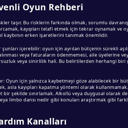
üvenli Oyun Rehberi
skler taşır. Bu risklerin farkında olmak, sorumlu davranış
camak, kayıpları telafi etmek için tekrar oynamak ve oy
ol kaybının erken işaretlerini tanımak önemlidir.
 şunları içerebilir: oyun için ayrılan bütçenin sürekli a
alınması veya faturaların ödenmemesi, aile üyelerine ve
suzluk veya sinirlilik hali. Bu belirtilerden herhangi bi
ır: Oyun için yalnızca kaybetmeyi göze alabilecek bir bü
ek, asla kayıpları kapatma yöntemi olarak kullanmamak.
et bir şekilde sınırlamak. Alkollü veya duygusal olar
ya limbo dansı nedir gibi konuları araştırmak gibi farklı
ardım Kanalları