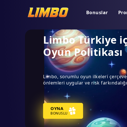
Bonuslar
Pro
Limbo Türkiye i
Oyun Politikası
Limbo, sorumlu oyun ilkeleri çerçe
önlemleri uygular ve risk farkındalığı
OYNA
BONUSLU