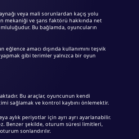
aynağı veya mali sorunlardan kaçış yolu
oyun mekaniği ve şans faktörü hakkında net
rumluluğudur. Bu bağlamda, oyuncuların
n eğlence amacı dışında kullanımını teşvik
yapmak gibi terimler yalnızca bir oyun
maktadır. Bu araçlar, oyuncunun kendi
yönetimi sağlamak ve kontrol kaybını önlemektir.
ya aylık periyotlar için ayrı ayrı ayarlanabilir.
ez. Benzer şekilde, oturum süresi limitleri,
oturum sonlandırılır.