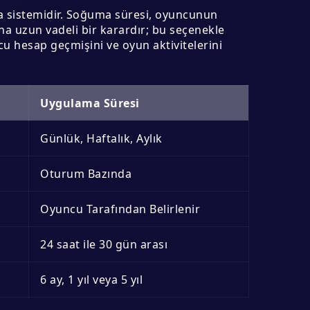
ma sistemidir. Soğuma süresi, oyuncunun
aha uzun vadeli bir karardır; bu seçenekle
u hesap geçmişini ve oyun aktivitelerini
Uygulama Süresi
Günlük, Haftalık, Aylık
Oturum Bazında
Oyuncu Tarafından Belirlenir
24 saat ile 30 gün arası
6 ay, 1 yıl veya 5 yıl