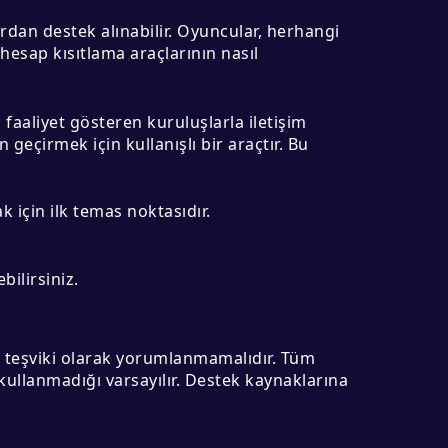
rdan destek alınabilir. Oyuncular, herhangi
hesap kısıtlama araçlarının nasıl
faaliyet gösteren kuruluşlarla iletişim
 geçirmek için kullanışlı bir araçtır. Bu
 için ilk temas noktasıdır.
bilirsiniz.
yun teşviki olarak yorumlanmamalıdır. Tüm
kullanmadığı varsayılır. Destek kaynaklarına